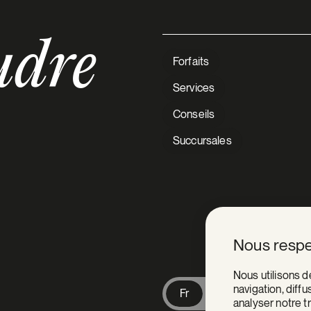
udre
Forfaits
Services
Conseils
Succursales
V Extermination
Nous respe
Nous utilisons 
navigation, diff
Fr
En
analyser notre tr