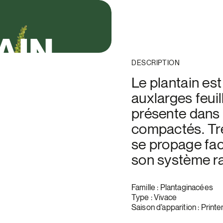
AIN
DESCRIPTION
Le plantain es
auxlarges feui
présente dans 
compactés. Trè
se propage fac
son système ra
Famille : Plantaginacées
Type : Vivace
Saison d’apparition : Print