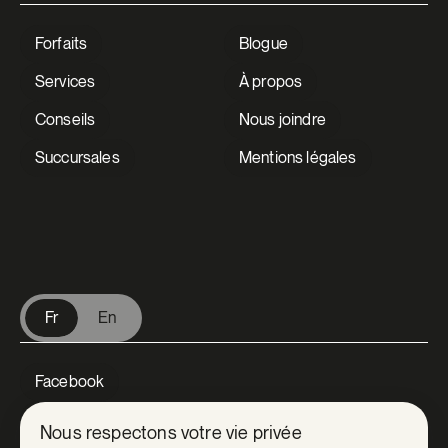
Forfaits
Blogue
Saint-Edmond-de-Grantham
Services
À propos
Saint-Elphège
Conseils
Nous joindre
Saint-Eugène
Succursales
Mentions légales
Saint-Eugène-de-Grantham
V Extermination
Saint-Félix-de-Kingsey
Saint-Germain-de-Grantham
Fr
En
Saint-Guillaume
Facebook
Saint-Joachim-de-Courval
Instagram
Nous respectons votre vie privée