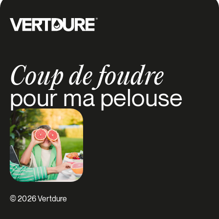
Notre-Dame-de-Ham
Groupe Vertdure
Notre-Dame-du-Bon-Conseil
Coup de foudre
Plessisville
pour ma pelouse
Princeville
Saint-Albert
Saint-Bonaventure
Saint-Charles-de-Drummond
Saint-Christophe-d'Arthabaska
© 2026 Vertdure
Saint-Cyrille-de-Wendover