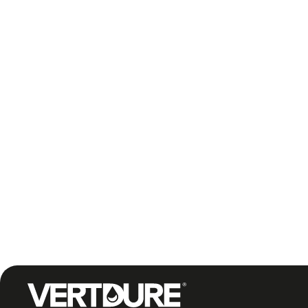
Petit prob
Google Maps ne s'est pas chargé correctement sur ce
Groupe Vertdure