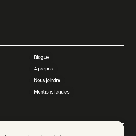
Durham-Sud
East Angus
Eastman
Egan-Sud
Blogue
Estrie
À propos
Nous joindre
Fleurimont
Mentions légales
Hampden
Harrington
Hatley
Facebook