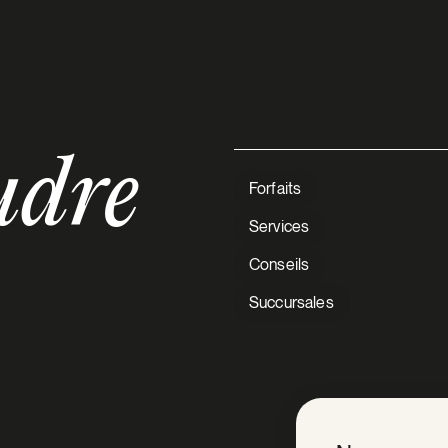
udre
Forfaits
Services
Conseils
Succursales
V Extermination