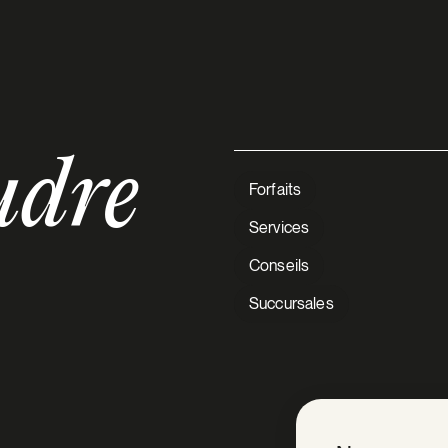
udre
Forfaits
Services
Conseils
Succursales
V Extermination