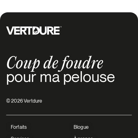
Delson
Dewittville
Groupe Vertdure
Dollard des Ormeaux
Dorval
Coup de foudre
Franklin
pour ma pelouse
Godmanchester
Grande Ile
© 2026 Vertdure
Hampstead
Forfaits
Blogue
Havelock