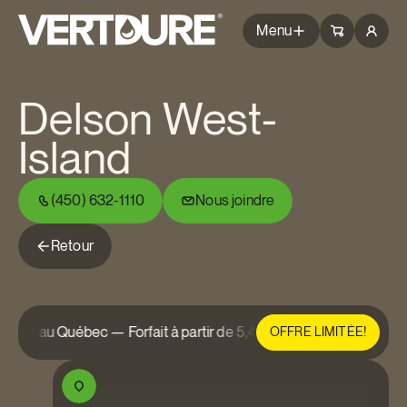
Groupe Vertdure
Groupe Vertdure
Menu
Forfaits
Delson West-
Services
Island
Conseils
(450) 632-1110
Nous joindre
Questions
Succursales
Retour
Problèmes courants
Blogue
ents au Québec — Forfait à partir de 5,49 $/semaine.
+120 000 
OFFRE LIMITÉE!
À propos
Obtenir l'itinéraire