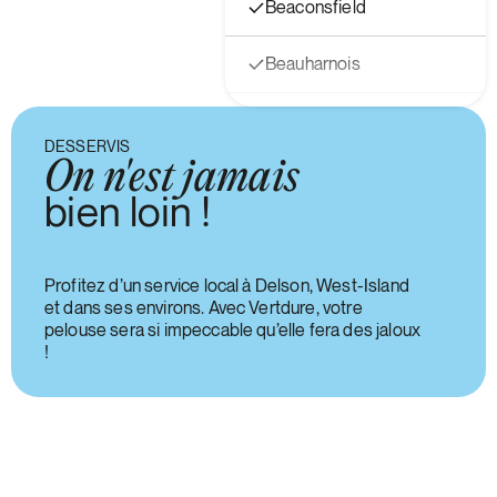
Beaconsfield
Beauharnois
Candiac
DESSERVIS
On n'est jamais
Cartierville
bien loin !
Châteauguay
Profitez d’un service local à Delson, West-Island
Clarenceville
et dans ses environs. Avec Vertdure, votre
pelouse sera si impeccable qu’elle fera des jaloux
Côte St-Luc
!
Coteau-du-Lac
Dalhousie Station