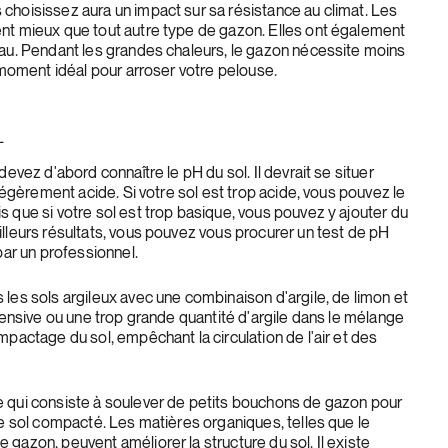
choisissez aura un impact sur sa résistance au climat. Les
nt mieux que tout autre type de gazon. Elles ont également
eau. Pendant les grandes chaleurs, le gazon nécessite moins
e moment idéal pour arroser votre pelouse.
L
devez d'abord connaître le pH du sol. Il devrait se situer
 légèrement acide. Si votre sol est trop acide, vous pouvez le
 que si votre sol est trop basique, vous pouvez y ajouter du
illeurs résultats, vous pouvez vous procurer un test de pH
par un professionnel.
les sols argileux avec une combinaison d'argile, de limon et
ntensive ou une trop grande quantité d'argile dans le mélange
mpactage du sol, empêchant la circulation de l'air et des
 qui consiste à soulever de petits bouchons de gazon pour
le sol compacté. Les matières organiques, telles que le
gazon, peuvent améliorer la structure du sol. Il existe