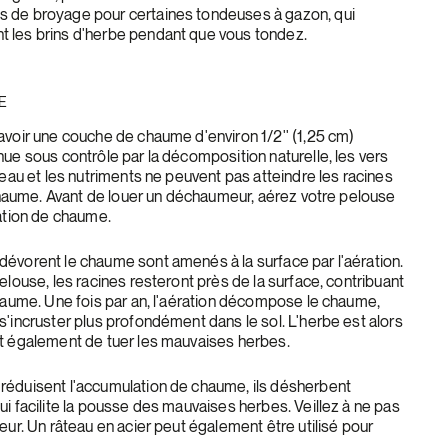
 de broyage pour certaines tondeuses à gazon, qui
 les brins d'herbe pendant que vous tondez.
E
avoir une couche de chaume d'environ 1/2'' (1,25 cm)
nue sous contrôle par la décomposition naturelle, les vers
'eau et les nutriments ne peuvent pas atteindre les racines
e chaume. Avant de louer un déchaumeur, aérez votre pelouse
lation de chaume.
évorent le chaume sont amenés à la surface par l'aération.
elouse, les racines resteront près de la surface, contribuant
chaume. Une fois par an, l'aération décompose le chaume,
s'incruster plus profondément dans le sol. L'herbe est alors
t également de tuer les mauvaises herbes.
réduisent l'accumulation de chaume, ils désherbent
i facilite la pousse des mauvaises herbes. Veillez à ne pas
eur. Un râteau en acier peut également être utilisé pour