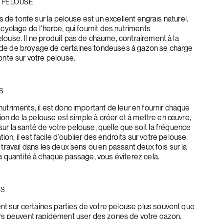
E PELOUSE
us de tonte sur la pelouse est un excellent engrais naturel.
ecyclage de l'herbe, qui fournit des nutriments
louse. Il ne produit pas de chaume, contrairement à la
de de broyage de certaines tondeuses à gazon se charge
onte sur votre pelouse.
IS
utriments, il est donc important de leur en fournir chaque
ation de la pelouse est simple à créer et à mettre en œuvre,
if sur la santé de votre pelouse, quelle que soit la fréquence
ation, il est facile d'oublier des endroits sur votre pelouse.
 travail dans les deux sens ou en passant deux fois sur la
a quantité à chaque passage, vous éviterez cela.
ES
 sur certaines parties de votre pelouse plus souvent que
urs peuvent rapidement user des zones de votre gazon.