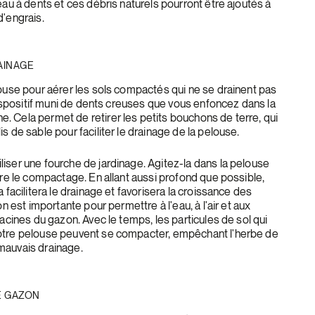
eau à dents et ces débris naturels pourront être ajoutés à
d'engrais.
AINAGE
louse pour aérer les sols compactés qui ne se drainent pas
 dispositif muni de dents creuses que vous enfoncez dans la
 Cela permet de retirer les petits bouchons de terre, qui
s de sable pour faciliter le drainage de la pelouse.
iser une fourche de jardinage. Agitez-la dans la pelouse
ire le compactage. En allant aussi profond que possible,
 facilitera le drainage et favorisera la croissance des
on est importante pour permettre à l'eau, à l'air et aux
racines du gazon. Avec le temps, les particules de sol qui
otre pelouse peuvent se compacter, empêchant l'herbe de
mauvais drainage.
E GAZON