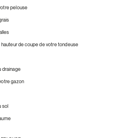
votre pelouse
grais
alles
la hauteur de coupe de votre tondeuse
u drainage
votre gazon
 sol
haume