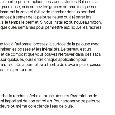
 d'herbe pour remplacer les zones stériles. Ratissez la
oit granuleuse, puis semez les graines comme indiqué sur
damment la zone et évitez de marcher dessus pendant
ncez à semer de la pelouse neuve ou à réparer les
 si le temps le permet. Si vous installez du nouveau gazon,
t quelques semaines pour permettre aux nouvelles racines
e fois à l'automne, brossez la surface de la pelouse avec
iminer les bosses et les inégalités. Le terreau est un
e et de compost que vous pouvez retrouver dans des sacs
ser quelques jours entre chaque application pour
installer. Cela permettra à l'herbe de devenir plus épaisse
nes plus profondes.
erbe, la rendant sèche et brune. Assurer l'hydratation de
nt important de son entretien. Pour arroser votre pelouse,
cleurs ou même collecter de l'eau de pluie.