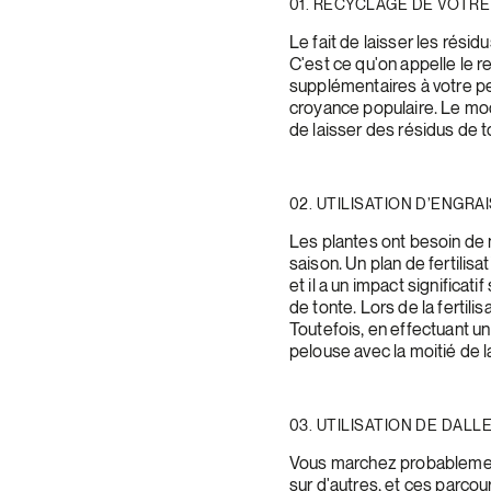
01. RECYCLAGE DE VOTR
Le fait de laisser les résid
C'est ce qu'on appelle le r
supplémentaires à votre pe
croyance populaire. Le mo
de laisser des résidus de t
02. UTILISATION D’ENGRA
Les plantes ont besoin de n
saison. Un plan de fertilis
et il a un impact significat
de tonte. Lors de la fertilis
Toutefois, en effectuant un
pelouse avec la moitié de l
03. UTILISATION DE DALL
Vous marchez probablement
sur d'autres, et ces parco