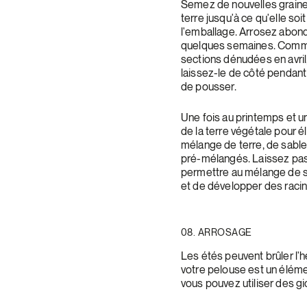
Semez de nouvelles graines
terre jusqu'à ce qu'elle s
l'emballage. Arrosez abon
quelques semaines. Comme
sections dénudées en avril,
laissez-le de côté pendan
de pousser.
Une fois au printemps et un
de la terre végétale pour él
mélange de terre, de sabl
pré-mélangés. Laissez pas
permettre au mélange de s'
et de développer des raci
08. ARROSAGE
Les étés peuvent brûler l'h
votre pelouse est un éléme
vous pouvez utiliser des gi