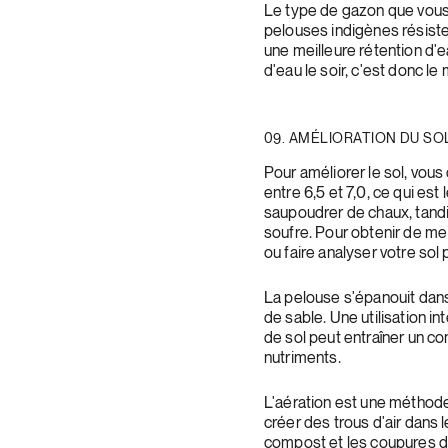
Le type de gazon que vous 
pelouses indigènes résiste
une meilleure rétention d'
d'eau le soir, c'est donc l
09. AMÉLIORATION DU SO
Pour améliorer le sol, vous 
entre 6,5 et 7,0, ce qui est
saupoudrer de chaux, tandis
soufre. Pour obtenir de me
ou faire analyser votre sol 
La pelouse s'épanouit dans 
de sable. Une utilisation i
de sol peut entraîner un co
nutriments.
L'aération est une méthode
créer des trous d'air dans 
compost et les coupures de 