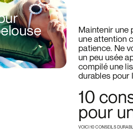
our
 pelouse
Maintenir une 
une attention 
patience. Ne vo
un peu usée ap
compilé une lis
durables pour l
10 cons
pour u
VOICI 10 CONSEILS DURAB