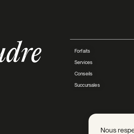
udre
Forfaits
Services
Conseils
Succursales
V Extermination
Nous respe