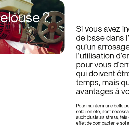
elouse ?
Si vous avez in
de base dans l’
qu’un arrosage
l’utilisation d
pour vous d'en
qui doivent êt
temps, mais qu
avantages à vo
Pour maintenir une belle p
soleil en été, il est néces
subit plusieurs stress, tel
effet de compacter le sol 