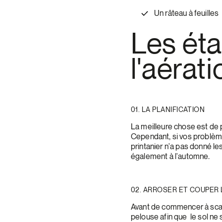
Un râteau à feuilles
Les ét
l'aérat
01. LA PLANIFICATION
La meilleure chose est de p
Cependant, si vos problèm
printanier n'a pas donné le
également à l'automne.
02. ARROSER ET COUPER
Avant de commencer à scari
pelouse afin que le sol ne s