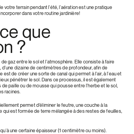
e votre terrain pendant l'été, l'aération est une pratique
 incorporer dans votre routine jardinière!
-ce que
on ?
e de gaz entre le sol et l'atmosphère. Elle consiste à faire
l, d'une dizaine de centimètres de profondeur, afin de
 est de créer une sorte de canal qui permet à l'air, à l'eau et
ieux pénétrer le sol. Dans ce processus, il est également
s de paille ou de mousse qui pousse entre l'herbe et le sol,
es racines.
ellement permet d’éliminer le feutre, une couche à la
e qui est formée de terre mélangée à des restes de feuilles,
squ'à une certaine épaisseur (1 centimètre ou moins).